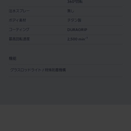
360°回転
注水スプレー
無し
ボディ素材
チタン製
コーティング
DURAGRIP
-1
最高回転速度
2,500 min
機能
グラスロッドライト / 特殊防塵機構