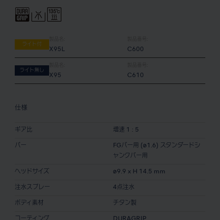
製品名:
製品番号:
ライト付
X95L
C600
製品名:
製品番号:
ライト無し
X95
C610
仕様
ギア比
増速 1 : 5
バー
FGバー用 (ø1.6) スタンダードシ
ャンクバー用
ヘッドサイズ
ø9.9 x H 14.5 mm
注水スプレー
4点注水
ボディ素材
チタン製
コーティング
DURAGRIP