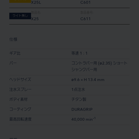
X25L
C601
製品名:
製品番号:
ライト無し
X25
C611
仕様
ギア比
等速 1 : 1
バー
コントラバー用 (ø2.35) ショート
シャンクバー用
ヘッドサイズ
ø9.6 × H 13.4 mm
注水スプレー
1点注水
ボディ素材
チタン製
コーティング
DURAGRIP
-1
最高回転速度
40,000 min