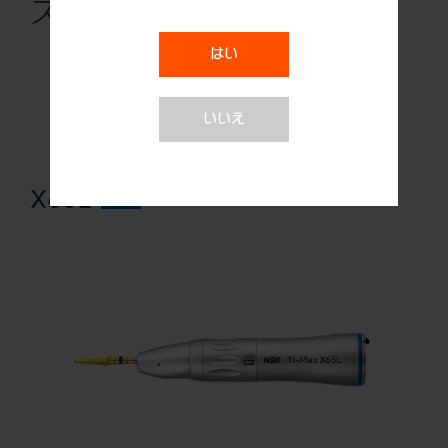
ストレート
はい
いいえ
X65L
1:1