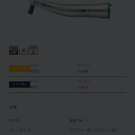
製品名:
製品番号:
ライト付
X57L
C609
製品名:
製品番号:
ライト無し
X57
C619
仕様
ギア比
減速 16 : 1
バー / チップ
プロフィー用 / スクリュー式 /