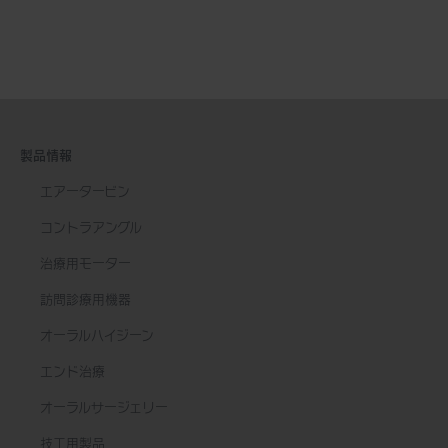
製品情報
エアータービン
コントラアングル
治療用モーター
訪問診療用機器
オーラルハイジーン
エンド治療
オーラルサージェリー
技工用製品