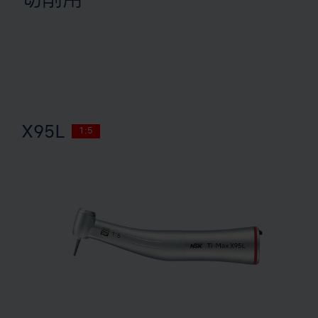
切削用
X95L
1:5