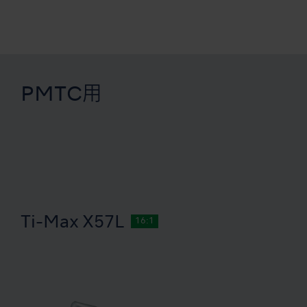
PMTC用
Ti-Max X57L
16:1