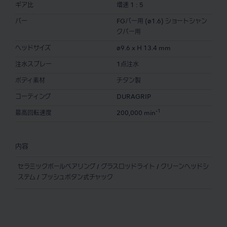
ギア比
増速 1 : 5
バー
FGバー用 (ø1.6) ショートシャン
クバー用
ヘッドサイズ
ø9.6 x H 13.4 mm
注水スプレー
1点注水
ボディ素材
チタン製
コーティング
DURAGRIP
-1
最高回転速度
200,000 min
内容
セラミックボールベアリング / グラスロッドライト / クリーンヘッドシ
ステム / プッシュボタン式チャック