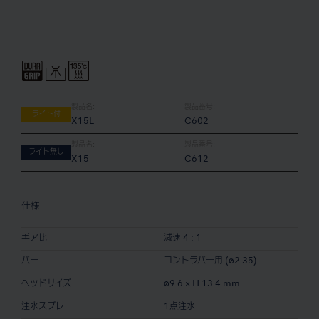
製品名:
製品番号:
ライト付
X15L
C602
製品名:
製品番号:
ライト無し
X15
C612
仕様
ギア比
減速 4 : 1
バー
コントラバー用 (ø2.35)
ヘッドサイズ
ø9.6 × H 13.4 mm
注水スプレー
1点注水