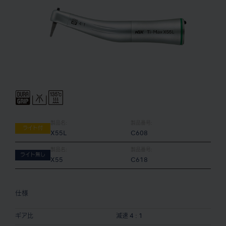
製品名:
製品番号:
ライト付
X55L
C608
製品名:
製品番号:
ライト無し
X55
C618
仕様
ギア比
減速 4 : 1