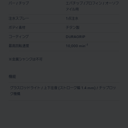
バー / チップ
エバチップ /プロフィン / オーソフ
ァイル用
注水スプレー
1点注水
ボディ素材
チタン製
コーティング
DURAGRIP
-1
最高回転速度
10,000 min
※金属シャンクは不可
機能
グラスロッドライト / 上下往復 (ストローク幅 1.4 mm) / チップロッ
ク機構