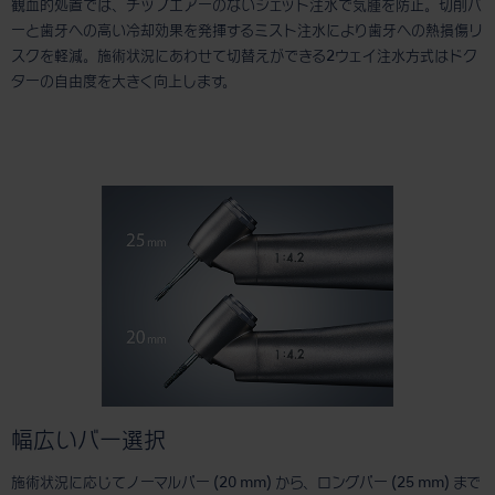
観血的処置では、チップエアーのないジェット注水で気腫を防止。切削バ
ーと歯牙への高い冷却効果を発揮するミスト注水により歯牙への熱損傷リ
スクを軽減。施術状況にあわせて切替えができる2ウェイ注水方式はドク
ターの自由度を大きく向上します。
幅広いバー選択
施術状況に応じてノーマルバー (20 mm) から、ロングバー (25 mm) まで