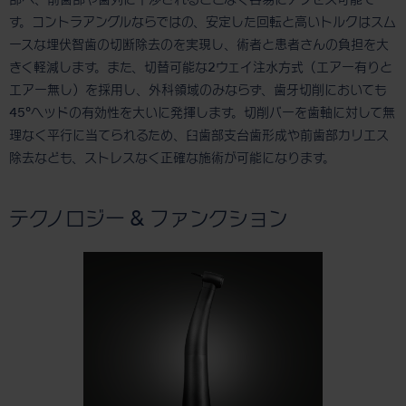
部へ、前歯部や歯列に干渉されることなく容易にアクセス可能で
す。コントラアングルならではの、安定した回転と高いトルクはスム
ースな埋伏智歯の切断除去のを実現し、術者と患者さんの負担を大
きく軽減します。また、切替可能な2ウェイ注水方式（エアー有りと
エアー無し）を採用し、外科領域のみならず、歯牙切削においても
45°ヘッドの有効性を大いに発揮します。切削バーを歯軸に対して無
理なく平行に当てられるため、臼歯部支台歯形成や前歯部カリエス
除去なども、ストレスなく正確な施術が可能になります。
テクノロジー & ファンクション