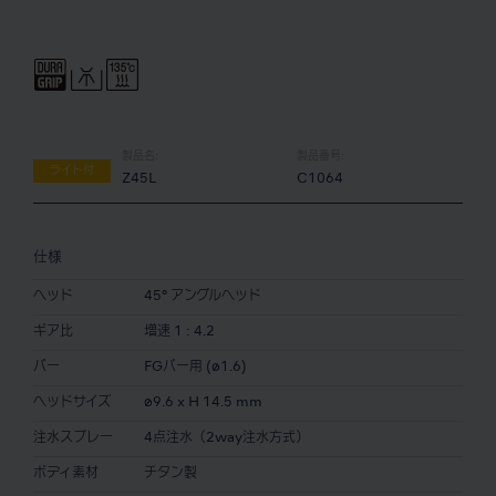
製品名:
製品番号:
ライト付
Z45L
C1064
仕様
ヘッド
45° アングルヘッド
ギア比
増速 1 : 4.2
バー
FGバー用 (ø1.6)
ヘッドサイズ
ø9.6 x H 14.5 mm
注水スプレー
4点注水（2way注水方式）
ボディ素材
チタン製