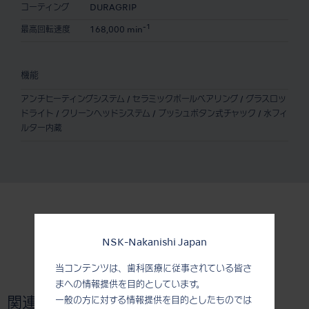
コーティング
DURAGRIP
-1
最高回転速度
168,000 min
機能
アンチヒーティングシステム / セラミックボールベアリング / グラスロッ
ドライト / クリーンヘッドシステム / プッシュボタン式チャック / 水フィ
ルター内蔵
NSK-Nakanishi Japan
当コンテンツは、歯科医療に従事されている皆さ
まへの情報提供を目的としています。
一般の方に対する情報提供を目的としたものでは
関連製品