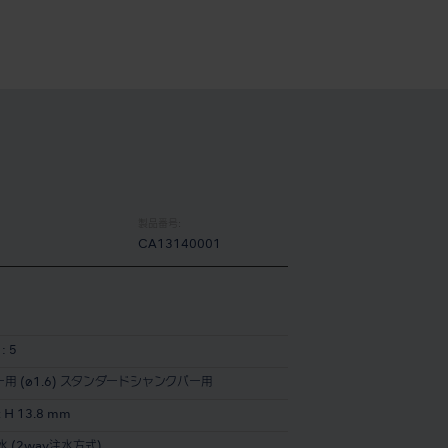
製品番号:
CA13140001
: 5
ー用 (ø1.6) スタンダードシャンクバー用
x H 13.8 mm
水 (2way注水方式)