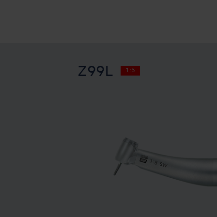
Z99L
1:5