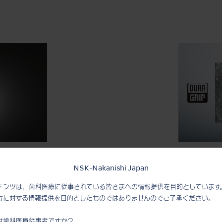
DURAGRIPコーティ
NSK-Nakanishi Japan
量化・高強度化によって、手に負担
チタン製ボディーの表面に、微小
テンツは、歯科医療に従事されている皆さまへの情報提供を目的としています
行い、その表面に独自の“DURAG
方に対する情報提供を目的としたものではありませんのでご了承ください。
く耐久性がアップすると同時に、
くく、快適なグリップ感を提供し
は歯科医療従事者ですか？