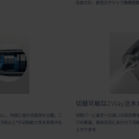
改良され、新型のチャック機構搭
切替可能な2Way注水
化し、内部に掛かる負荷も分散。こ
切削バーと歯牙への高い冷却効果
2倍以上*の切削耐久性を実現する
クを軽減。施術状況にあわせて切替
上させます。