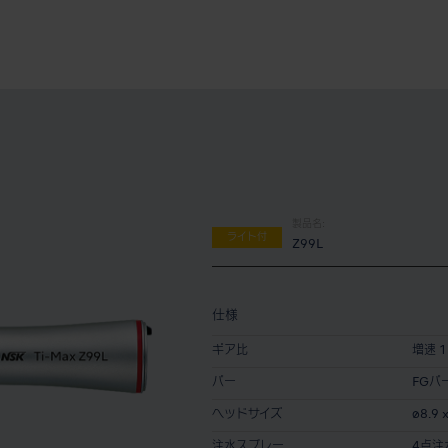
製品名:
ライト付
Z99L
仕様
ギア比
増速 1 
バー
FGバ
ヘッドサイズ
ø8.9 
注水スプレー
4点注