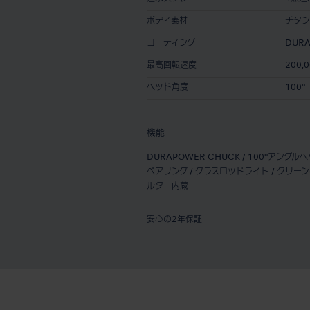
ボディ素材
チタン
コーティング
DURA
最高回転速度
200,0
ヘッド角度
100°
機能
DURAPOWER CHUCK / 100°アング
ベアリング / グラスロッドライト / クリー
ルター内蔵
安心の2年保証