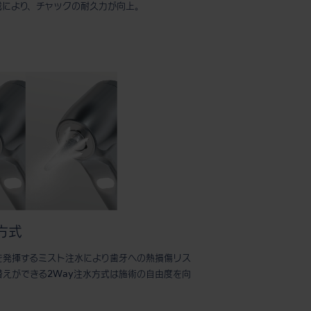
載により、チャックの耐久力が向上。
方式
を発揮するミスト注水により歯牙への熱損傷リス
えができる2Way注水方式は施術の自由度を向