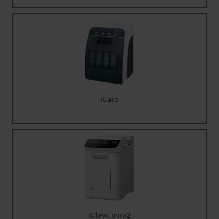
iCare
iClave mini2