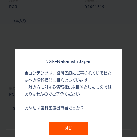
製品名:
製品番号:
PC3
Y1001819
・3本入り
NSK-Nakanishi Japan
当コンテンツは、歯科医療に従事されている皆さ
まへの情報提供を目的としています。
一般の方に対する情報提供を目的としたものでは
製品名:
製品番号:
ありませんのでご了承ください。
PC4
Y1001820
あなたは歯科医療従事者ですか？
・3本入り
はい