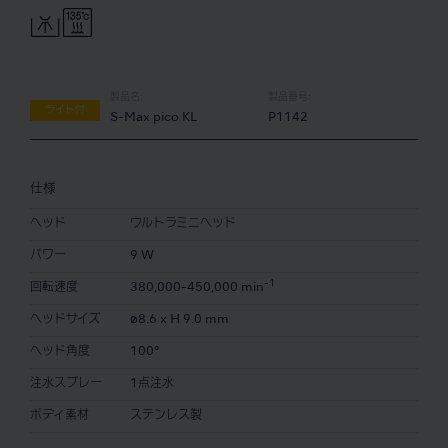
製品名:
製品番号:
ライト付
S-Max pico KL
P1142
仕様
ヘッド
ウルトラミニヘッド
パワー
9 W
-1
回転速度
380,000-450,000 min
ヘッドサイズ
ø8.6 x H 9.0 mm
ヘッド角度
100°
注水スプレー
1点注水
ボディ素材
ステンレス製