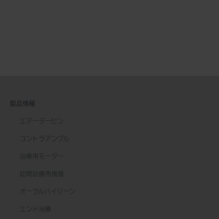
製品情報
エアータービン
コントラアングル
治療用モーター
訪問診療用機器
オーラルハイジーン
エンド治療