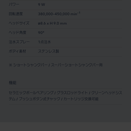
パワー
9 W
-1
回転速度
380,000-450,000 min
ヘッドサイズ
ø8.6 x H 9.0 mm
ヘッド角度
90°
注水スプレー
1点注水
ボディ素材
ステンレス製
※ ショートシャンクバー / スーパーショートシャンクバー用
機能
セラミックボールベアリング / グラスロッドライト / クリーンヘッドシス
テム / プッシュボタン式チャック / カートリッジ交換可能