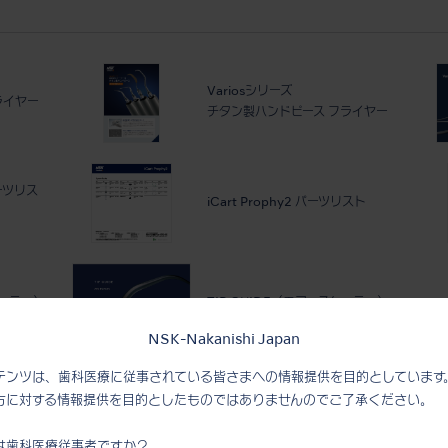
Variosシリーズ
 フライヤー
チタン製ハンドピース フライヤー
パーツリス
iCart Prophy2 パーツリスト
ケーラー）
TIP GUIDE（エアースケーラー）
NSK-Nakanishi Japan
テンツは、歯科医療に従事されている皆さまへの情報提供を目的としています
Oリング交
バリオスコンビ Pro メンテナンス
方に対する情報提供を目的としたものではありませんのでご了承ください。
シート (使用後のメンテナンス)
は歯科医療従事者ですか？