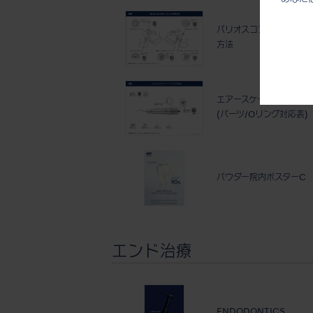
バリオスコンビ Pro O
方法
エアースケーラー Ti-Max
(パーツ/Oリング対応表)
パウダー院内ポスターC
エンド治療
ENDODONTICS