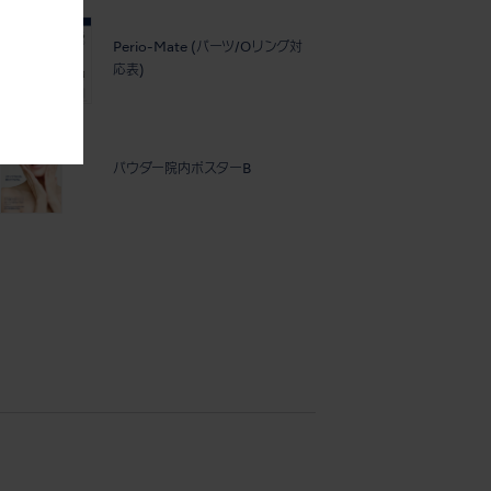
Perio-Mate (パーツ/Oリング対
応表)
パウダー院内ポスターB