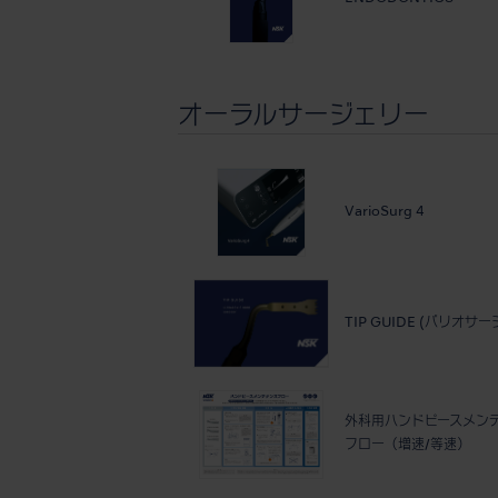
オーラルサージェリー
VarioSurg 4
TIP GUIDE (バリオサー
外科用ハンドピースメン
フロー（増速/等速）