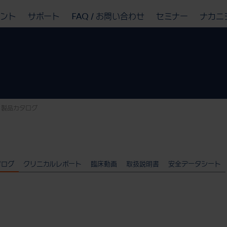
ベント
サポート
FAQ / お問い合わせ
セミナー
ナカニ
製品カタログ
タログ
クリニカルレポート
臨床動画
取扱説明書
安全データシート