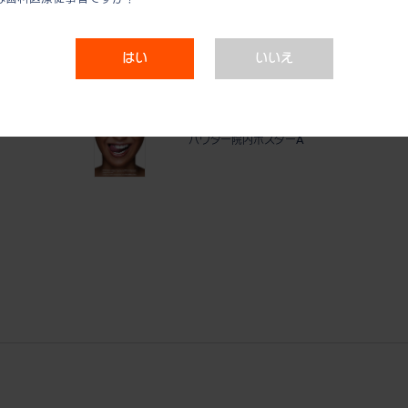
リング交換
Prophy-Mate neo (パーツ/Oリ
はい
いいえ
ング対応表)
 S970
パウダー院内ポスターA