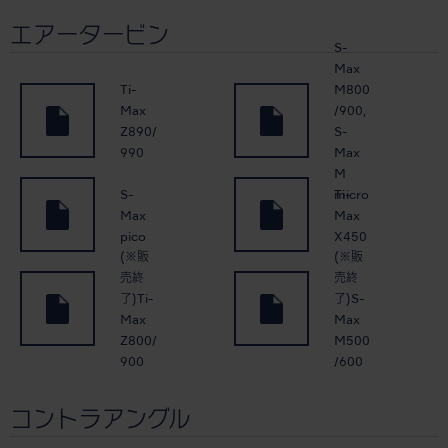
エアータービン
S-
Max
Ti-
M800
Max
/900,
Z890/
S-
990
Max
M
S-
Ti-
micro
Max
Max
pico
X450
(※販
(※販
売終
売終
了)Ti-
了)S-
Max
Max
Z800/
M500
900
/600
コントラアングル