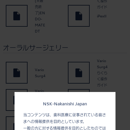
(※販
く操作
売終
ガイド
了)EN
iPexII
DO-
MATE
DT
オーラルサージェリー
Vario
Surg4
Vario
らくら
Surg4
く操作
ガイド
Vario
Surg4
Vario
ハンド
Surg3
NSK-Nakanishi Japan
ピース
当コンテンツは、歯科医療に従事されている皆さ
Vario
まへの情報提供を目的としています。
Surg3
バリオ
らくら
サージ
一般の方に対する情報提供を目的としたものでは