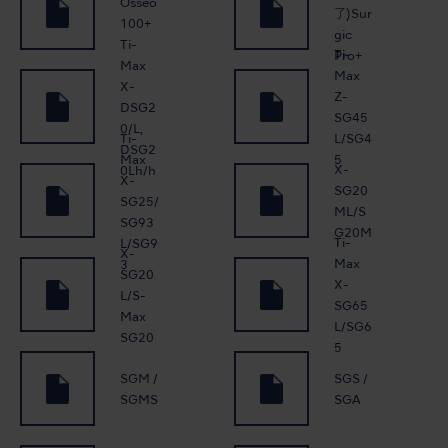
Osseo
了)Sur
100+
gic
Ti-
Ti-
Pro+
Max
Max
X-
Z-
DSG2
SG45
0/L,
Ti-
L/SG4
DSG2
Max
5
X-
0Lh/h
X-
SG20
SG25/
ML/S
SG93
G20M
Ti-
L/SG9
X-
Max
3
SG20
X-
L/S-
SG65
Max
L/SG6
SG20
5
SGM /
SGS /
SGMS
SGA