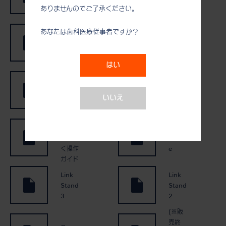
く操作
チップ
ありませんのでご了承ください。
バリオ
ガイド
サージ
あなたは歯科医療従事者ですか？
チップ
iSD90
MAXI
0
REAC
はい
iSD90
H
0 らく
Surgic
らく操
Pro2
いいえ
作ガイ
ド
Surgic
Pro2
Link
らくら
Modul
く操作
e
ガイド
Link
Link
Stand
Stand
3
2
(※販
売終