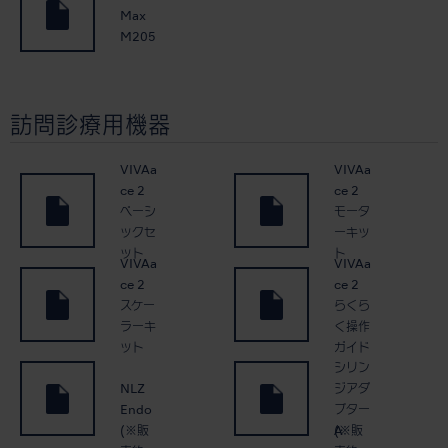
Max
M205
訪問診療用機器
VIVAa
VIVAa
ce 2
ce 2
ベーシ
モータ
ックセ
ーキッ
ット
ト
VIVAa
VIVAa
ce 2
ce 2
スケー
らくら
ラーキ
く操作
ット
ガイド
シリン
NLZ
ジアダ
Endo
プター
(※販
(※販
A