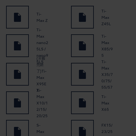
Ti-
Ti-
Max
Max Z
Z45L
Ti-
Max
Ti-
nano2
Max
5LS /
X85/9
nano9
5
(※販
Ti-
5LS
売終
Max
了)Ti-
X35/7
Max
0/75/
X95E
55/57
Ti-
X
Max
Ti-
X10/1
Max
2/15/
X65
20/25
S-
FX15/
Max
23/25