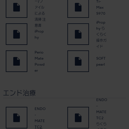
ー/フ
Ti-
ァイル
Max
による
S970
清掃 注
iProp
意書
hy ら
iProp
くらく
hy
操作ガ
イド
Perio
Mate
SOFT
Powd
pearl
er
エンド治療
ENDO
-
ENDO
MATE
-
TC2
MATE
らくら
TC2