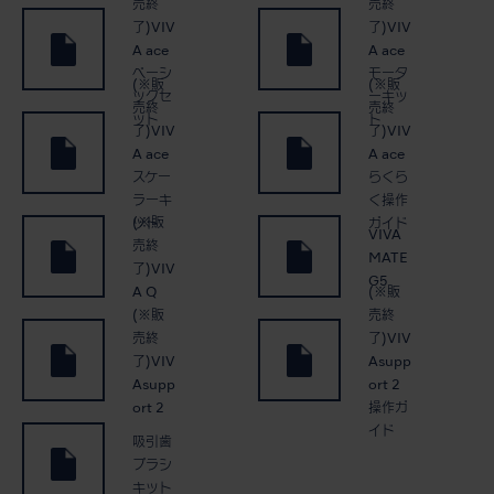
売終
売終
了)VIV
了)VIV
A ace
A ace
ベーシ
モータ
(※販
(※販
ックセ
ーキッ
売終
売終
ット
ト
了)VIV
了)VIV
A ace
A ace
スケー
らくら
ラーキ
く操作
(※販
ット
ガイド
VIVA
売終
MATE
了)VIV
G5
(※販
A Q
(※販
売終
売終
了)VIV
了)VIV
Asupp
Asupp
ort 2
ort 2
操作ガ
イド
吸引歯
ブラシ
キット