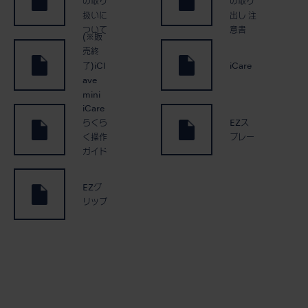
の取り
の取り
扱いに
出し 注
ついて
意書
(※販
売終
了)iCl
iCare
ave
mini
iCare
らくら
EZス
く操作
プレー
ガイド
EZグ
リップ