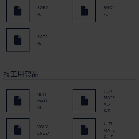
SGR2
SGO2
-E
-E
SGT2
-E
技工用製品
ULTI
ULTI
MATE
MATE
XL-
XL
K/D
ULTI
VOLV
MATE
ERE i7
XL-F