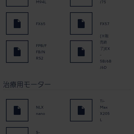
M94L
/75
FX65
FX57
(※販
売終
FPB/F
了)EX
FB/N
-
RS2
5B/6B
/6D
治療用モーター
Ti-
NLX
Max
nano
X205
L
S-