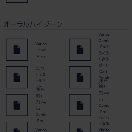
オーラルハイジーン
Varios
Comb
Varios
i Pro2
Comb
らくら
i Pro2
く操作
ガイド
CLM
iCart
モジュ
Proph
(※販
ールセ
y2
売終
ット
(※販
了)Var
売終
ios
了)Var
Comb
ios
i Pro
Comb
らくら
i Pro
く操作
Varios
Varios
ガイド