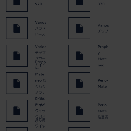
970
370
Varios
Varios
ハンド
チップ
ピース
Varios
Proph
チップ
y-
パワー
Mate
Proph
ガイド
neo
y-
Mate
neo ら
Perio-
くらく
Mate
メンテ
Perio-
ナンス
Mate
Perio-
ガイド
クイッ
Mate
クガイ
注意書
掃除用
ド
ワイヤ