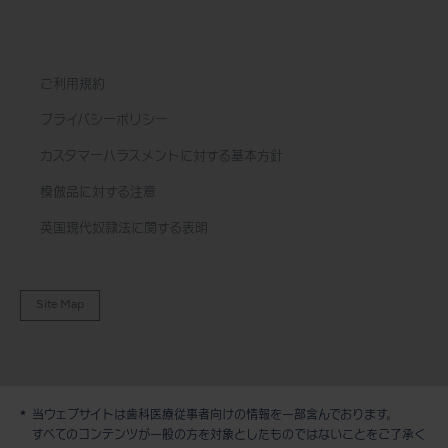
ご利用規約
プライバシーポリシー
カスタマーハラスメントに対する基本方針
模倣品に対する注意
英国現代奴隷法に関する表明
Site Map
当ウェブサイトは歯科医療従事者向けの情報を一部含んでおります。
デモ / 見積依頼
すべてのコンテンツが一般の方を対象としたものではないことをご了承く