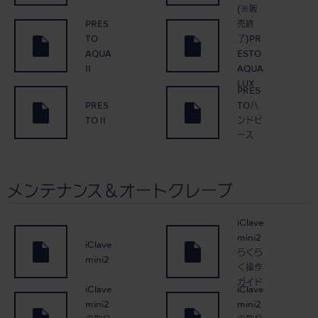
(※販
PRES
売終
TO
了)PR
AQUA
ESTO
II
AQUA
LUX
PRES
PRES
TOハ
TO II
ンドピ
ース
メンテナンス＆オートクレーブ
iClave
mini2
iClave
らくら
mini2
く操作
ガイド
iClave
iClave
mini2
mini2