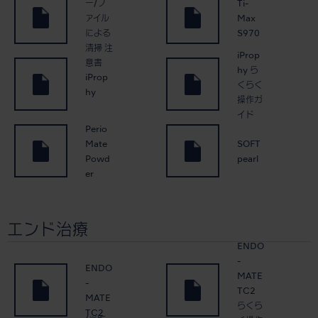
ー/フ
Ti-
ァイル
Max
による
S970
清掃 注
iProp
意書
hy ら
iProp
くらく
hy
操作ガ
イド
Perio
Mate
SOFT
Powd
pearl
er
エンド治療
ENDO
-
ENDO
MATE
-
TC2
MATE
らくら
TC2