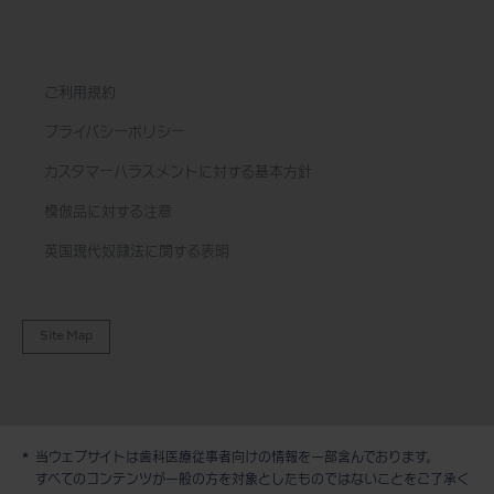
ご利用規約
プライバシーポリシー
カスタマーハラスメントに対する基本方針
模倣品に対する注意
英国現代奴隷法に関する表明
Site Map
当ウェブサイトは歯科医療従事者向けの情報を一部含んでおります。
デモ / 見積依頼
すべてのコンテンツが一般の方を対象としたものではないことをご了承く