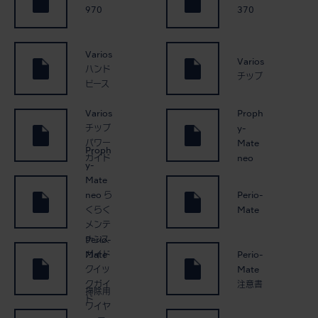
970
370
Varios
Varios
ハンド
チップ
ピース
Varios
Proph
チップ
y-
パワー
Mate
Proph
ガイド
neo
y-
Mate
neo ら
Perio-
くらく
Mate
メンテ
Perio-
ナンス
Mate
Perio-
ガイド
クイッ
Mate
クガイ
注意書
掃除用
ド
ワイヤ