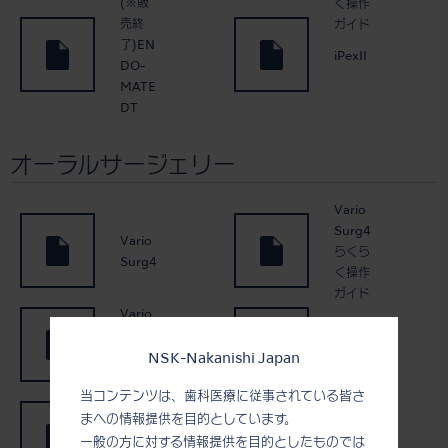
(※販
く操作
売終
ガイド
了)EN
iPexII
DO-
MATE
DT
オーラルサージェリー
Vario
Surg4
Vario
らくら
Surg4
く操作
ガイド
Vario
Surg4
Vario
ハンド
Surg3
NSK-Nakanishi Japan
ピース
当コンテンツは、歯科医療に従事されている皆さ
Vario
まへの情報提供を目的としています。
Surg3
バリオ
らくら
サージ
一般の方に対する情報提供を目的としたものでは