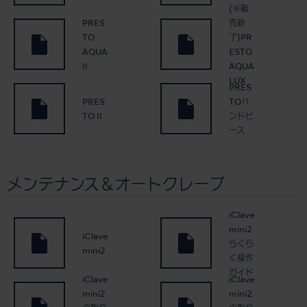
(※販
PRES
売終
TO
了)PR
AQUA
ESTO
II
AQUA
LUX
PRES
PRES
TOハ
TO II
ンドピ
ース
メンテナンス＆オートクレーブ
iClave
mini2
iClave
らくら
mini2
く操作
ガイド
iClave
iClave
mini2
mini2