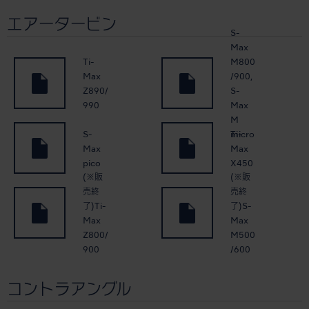
エアータービン
S-
Max
Ti-
M800
Max
/900,
Z890/
S-
990
Max
M
S-
Ti-
micro
Max
Max
pico
X450
(※販
(※販
売終
売終
了)Ti-
了)S-
Max
Max
Z800/
M500
900
/600
コントラアングル