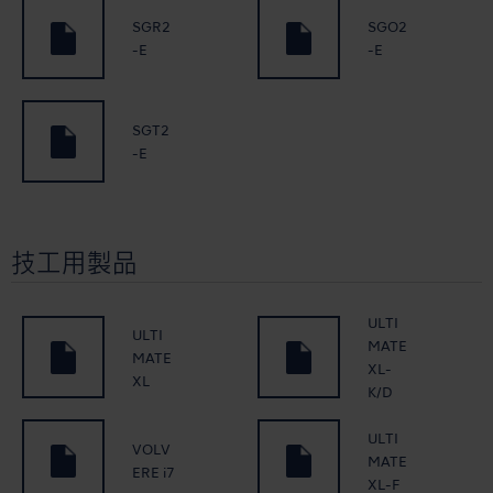
SGR2
SGO2
-E
-E
SGT2
-E
技工用製品
ULTI
ULTI
MATE
MATE
XL-
XL
K/D
ULTI
VOLV
MATE
ERE i7
XL-F