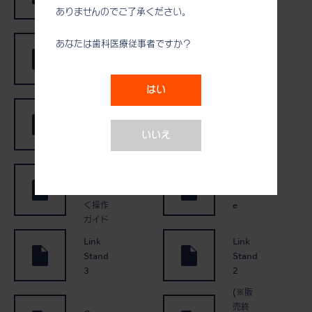
く操作
チップ
ありませんのでご了承ください。
バリオ
ガイド
サージ
あなたは歯科医療従事者ですか？
チップ
iSD90
MAXI
0
REAC
はい
iSD90
H
0 らく
Surgic
らく操
Pro2
いいえ
作ガイ
ド
Surgic
Pro2
Link
らくら
Modul
く操作
e
ガイド
Link
Link
Stand
Stand
3
2
(※販
売終