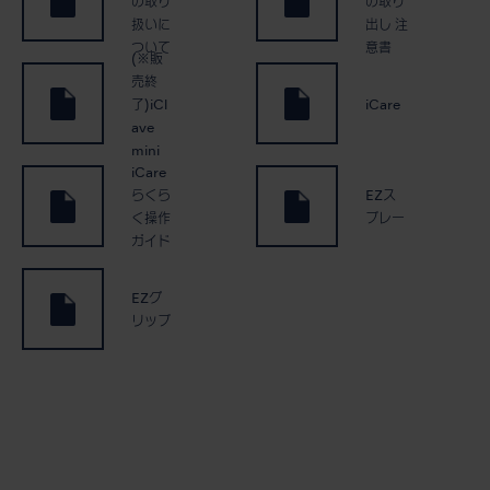
の取り
の取り
扱いに
出し 注
ついて
意書
(※販
売終
了)iCl
iCare
ave
mini
iCare
らくら
EZス
く操作
プレー
ガイド
EZグ
リップ