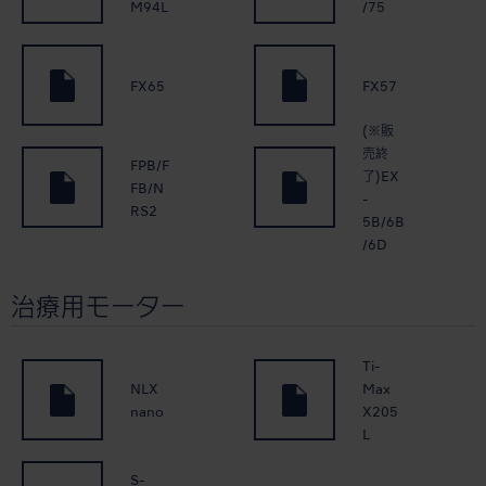
M94L
/75
FX65
FX57
(※販
売終
FPB/F
了)EX
FB/N
-
RS2
5B/6B
/6D
治療用モーター
Ti-
NLX
Max
nano
X205
L
S-