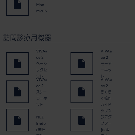
Max
M205
訪問診療用機器
VIVAa
VIVAa
ce 2
ce 2
ベーシ
モータ
ックセ
ーキッ
ット
ト
VIVAa
VIVAa
ce 2
ce 2
スケー
らくら
ラーキ
く操作
ット
ガイド
シリン
NLZ
ジアダ
Endo
プター
(※販
(※販
A