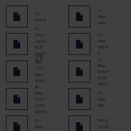
Ti-
Ti-
Max
Max Z
Z45L
Ti-
Max
Ti-
nano2
Max
5LS /
X85/9
nano9
5
(※販
Ti-
5LS
売終
Max
了)Ti-
X35/7
Max
0/75/
X95E
55/57
Ti-
X
Max
Ti-
X10/1
Max
2/15/
X65
20/25
S-
FX15/
Max
23/25