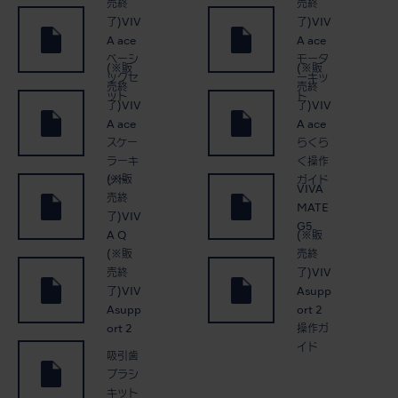
売終
売終
了)VIV
了)VIV
A ace
A ace
ベーシ
モータ
(※販
(※販
ックセ
ーキッ
売終
売終
ット
ト
了)VIV
了)VIV
A ace
A ace
スケー
らくら
ラーキ
く操作
(※販
ット
ガイド
VIVA
売終
MATE
了)VIV
G5
(※販
A Q
(※販
売終
売終
了)VIV
了)VIV
Asupp
Asupp
ort 2
ort 2
操作ガ
イド
吸引歯
ブラシ
キット