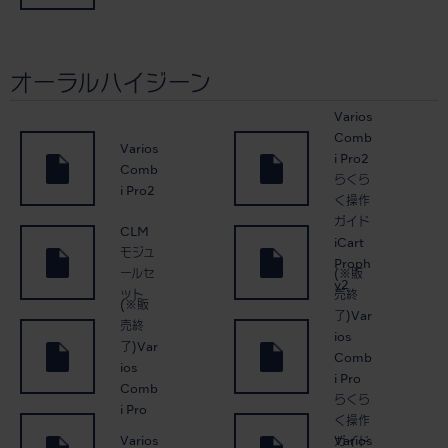
オーラルハイジーン
Varios
Comb
Varios
i Pro2
Comb
らくら
i Pro2
く操作
ガイド
CLM
iCart
モジュ
Proph
(※販
ールセ
y2
売終
ット
(※販
了)Var
売終
ios
了)Var
Comb
ios
i Pro
Comb
らくら
i Pro
く操作
Varios
Varios
ガイド