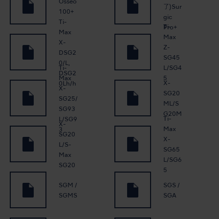
Osseo
了)Sur
100+
gic
Ti-
Ti-
Pro+
Max
Max
X-
Z-
DSG2
SG45
0/L,
Ti-
L/SG4
DSG2
Max
5
X-
0Lh/h
X-
SG20
SG25/
ML/S
SG93
G20M
Ti-
L/SG9
X-
Max
3
SG20
X-
L/S-
SG65
Max
L/SG6
SG20
5
SGM /
SGS /
SGMS
SGA