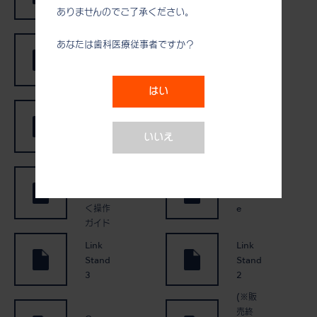
く操作
チップ
ありませんのでご了承ください。
バリオ
ガイド
サージ
あなたは歯科医療従事者ですか？
チップ
iSD90
MAXI
0
REAC
はい
iSD90
H
0 らく
Surgic
らく操
Pro2
いいえ
作ガイ
ド
Surgic
Pro2
Link
らくら
Modul
く操作
e
ガイド
Link
Link
Stand
Stand
3
2
(※販
売終