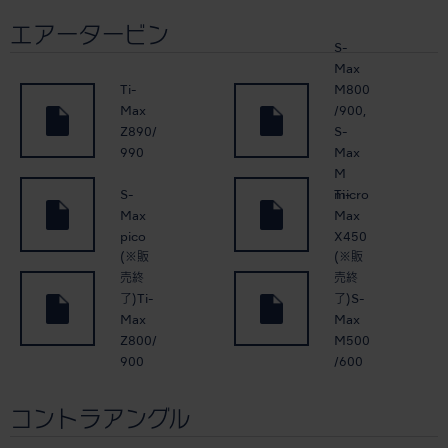
エアータービン
S-
Max
Ti-
M800
Max
/900,
Z890/
S-
990
Max
M
S-
Ti-
micro
Max
Max
pico
X450
(※販
(※販
売終
売終
了)Ti-
了)S-
Max
Max
Z800/
M500
900
/600
コントラアングル