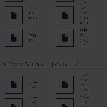
(※販
PRES
売終
TO
了)PR
AQUA
ESTO
II
AQUA
LUX
PRES
PRES
TOハ
TO II
ンドピ
ース
メンテナンス＆オートクレーブ
iClave
mini2
iClave
らくら
mini2
く操作
ガイド
iClave
iClave
mini2
mini2