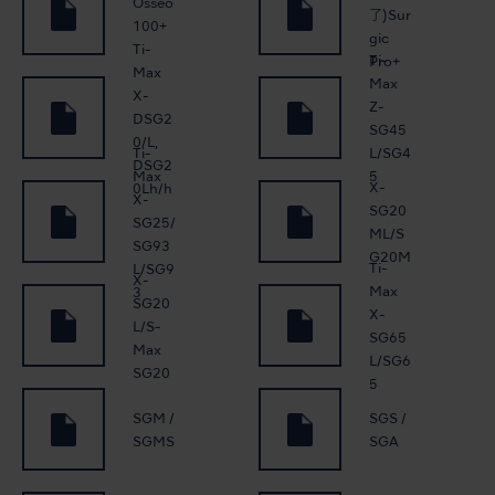
Osseo
了)Sur
100+
gic
Ti-
Ti-
Pro+
Max
Max
X-
Z-
DSG2
SG45
0/L,
Ti-
L/SG4
DSG2
Max
5
X-
0Lh/h
X-
SG20
SG25/
ML/S
SG93
G20M
Ti-
L/SG9
X-
Max
3
SG20
X-
L/S-
SG65
Max
L/SG6
SG20
5
SGM /
SGS /
SGMS
SGA