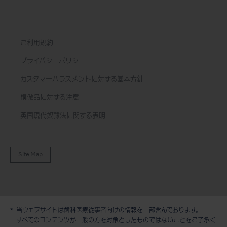
ご利用規約
プライバシーポリシー
カスタマーハラスメントに対する基本方針
模倣品に対する注意
英国現代奴隷法に関する表明
Site Map
当ウェブサイトは歯科医療従事者向けの情報を一部含んでおります。
デモ / 見積依頼
すべてのコンテンツが一般の方を対象としたものではないことをご了承く