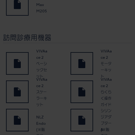
Max
M205
訪問診療用機器
VIVAa
VIVAa
ce 2
ce 2
ベーシ
モータ
ックセ
ーキッ
ット
ト
VIVAa
VIVAa
ce 2
ce 2
スケー
らくら
ラーキ
く操作
ット
ガイド
シリン
NLZ
ジアダ
Endo
プター
(※販
(※販
A