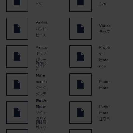
970
370
Varios
Varios
ハンド
チップ
ピース
Varios
Proph
チップ
y-
パワー
Mate
Proph
ガイド
neo
y-
Mate
neo ら
Perio-
くらく
Mate
メンテ
Perio-
ナンス
Mate
Perio-
ガイド
クイッ
Mate
クガイ
注意書
掃除用
ド
ワイヤ