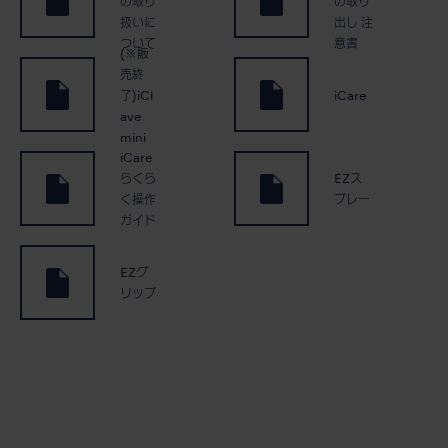
の取り
の取り
扱いに
出し 注
ついて
意書
(※販
売終
了)iCl
iCare
ave
mini
iCare
らくら
EZス
く操作
プレー
ガイド
EZグ
リップ