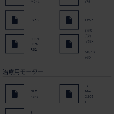
M94L
/75
FX65
FX57
(※販
売終
FPB/F
了)EX
FB/N
-
RS2
5B/6B
/6D
治療用モーター
Ti-
NLX
Max
nano
X205
L
S-