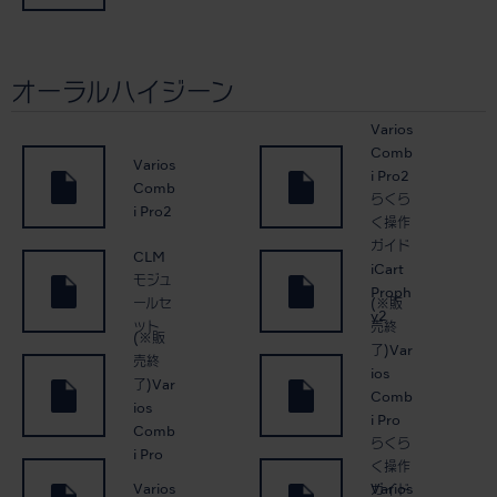
オーラルハイジーン
Varios
Comb
Varios
i Pro2
Comb
らくら
i Pro2
く操作
ガイド
CLM
iCart
モジュ
Proph
(※販
ールセ
y2
売終
ット
(※販
了)Var
売終
ios
了)Var
Comb
ios
i Pro
Comb
らくら
i Pro
く操作
Varios
Varios
ガイド