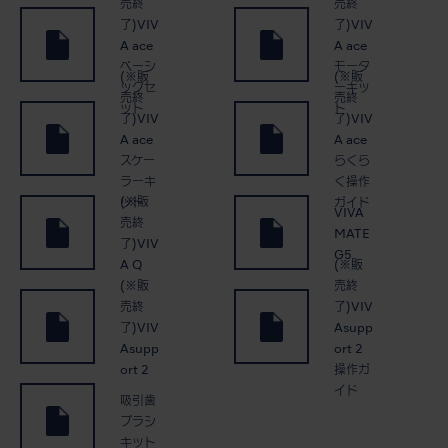
売終
売終
了)VIV
了)VIV
A ace
A ace
ベーシ
モータ
(※販
(※販
ックセ
ーキッ
売終
売終
ット
ト
了)VIV
了)VIV
A ace
A ace
スケー
らくら
ラーキ
く操作
(※販
ット
ガイド
VIVA
売終
MATE
了)VIV
G5
(※販
A Q
(※販
売終
売終
了)VIV
了)VIV
Asupp
Asupp
ort 2
ort 2
操作ガ
イド
吸引歯
ブラシ
キット