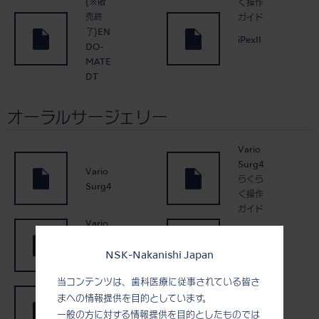
(※販
く操作
売終
ガイド
了)EN
iPexII
DO-
MATE
DT
オーラルサージェリー
Vario
Surg4
Vario
らくら
Surg4
く操作
ガイド
Vario
Surg4
Vario
ハンド
Surg3
NSK-Nakanishi Japan
ピース
当コンテンツは、歯科医療に従事されている皆さ
Vario
まへの情報提供を目的としています。
Surg3
バリオ
らくら
サージ
一般の方に対する情報提供を目的としたものでは