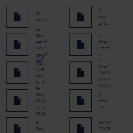
Ti-
Ti-
Max
Max Z
Z45L
Ti-
Max
Ti-
nano2
Max
5LS /
X85/9
nano9
5
(※販
Ti-
5LS
売終
Max
了)Ti-
X35/7
Max
0/75/
X95E
55/57
Ti-
X
Max
Ti-
X10/1
Max
2/15/
X65
20/25
S-
FX15/
Max
23/25