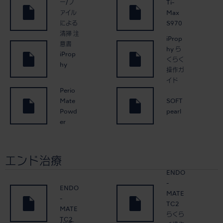
ー/フ
Ti-
ァイル
Max
による
S970
清掃 注
iProp
意書
hy ら
iProp
くらく
hy
操作ガ
イド
Perio
Mate
SOFT
Powd
pearl
er
エンド治療
ENDO
-
ENDO
MATE
-
TC2
MATE
らくら
TC2