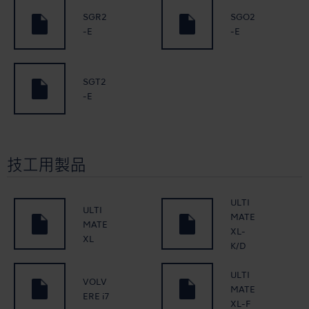
SGR2
SGO2
-E
-E
SGT2
-E
技工用製品
ULTI
ULTI
MATE
MATE
XL-
XL
K/D
ULTI
VOLV
MATE
ERE i7
XL-F